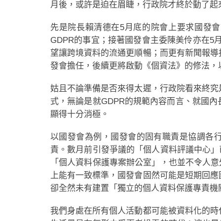
月後，或許是迫在眉睫，行政院才終於動了起
先是院長賴清德在5月底的院會上要求國發
GDPR的事宜；接著國發會主委陳美伶亦在5
望讓跨境資料的流通更順暢；而更有新聞報導
發會擔任，後續更將啟動《個資法》的修法，以
姑且不論準備是否來得太遲，行政院看來終究
式，無論是就GDPR的規範內容而言、就國
顯得十分消極。
以國發會為例，國發會的固有職責是協調各
責。數月前引發爭議的「個人資料評議中心」
「個人資料保護專案辦公室」，也並不令人意
上能有一致標準，國發會固然可能是短期回應
卻全然未有建置「獨立的個人資料保護專責機
我們身處在所有個人活動都可能被資料化的時