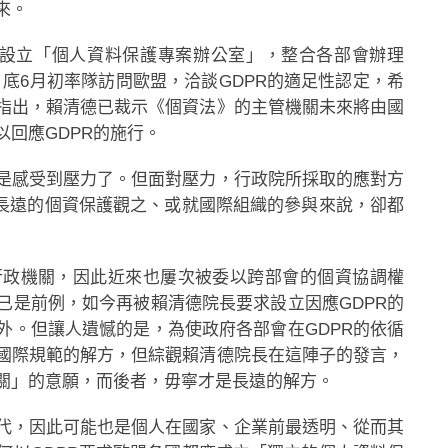
來。
會設立「個人資料保護專案辦公室」，整合各部會辦理
月底6月初率隊訪問歐盟，洽談GDPR的適足性認定，希
指出，賴清德已裁示《個資法》的主管機關未來將由國
回應GDPR的施行。
是感受到壓力了。但面對壓力，行政院所採取的應對方
內長遠的個資保護觀之、或就國際組織的參與來說，卻都
行政機關，因此近來也屢次被委以跨部會的個資協調權
已是前例，如今再被賴清德院長要求設立因應GDPR的
外。但讓人遺憾的是，為使政府各部會在GDPR的依循
國際規範的解方，但綜觀賴清德院長在這陣子的發言，
關」的意願，而後者，毋寧才是長遠的解方。
代，因此可能也是個人在國家、企業前最透明、從而其