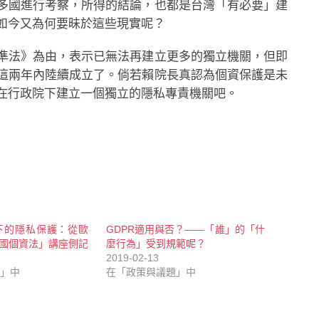
多國進行考察，所得的結論，也都是台灣「有必要」建
如今又為何要昧於這些現實呢？
準法》為由，表示已無法再建立更多的獨立機關，但即
這兩年內陸續成立了。倘若賴院長真認為個資保護是未
在行政院下建立一個獨立的隱私專責機關吧。
下的隱私保護：從歐
GDPR適用與否？——「誰」的「什
我國個資法」講座側記
麼行為」受到規範呢？
2019-02-13
」中
在「政策與議題」中