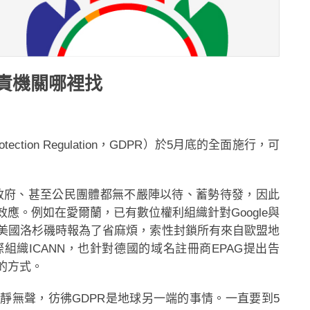
責機關哪裡找
tection Regulation，GDPR）於5月底的全面施行，可
、政府、甚至公民團體都無不嚴陣以待、蓄勢待發，因此
應。例如在愛爾蘭，已有數位權利組織針對Google與
訟；美國洛杉磯時報為了省麻煩，索性封鎖所有來自歐盟地
織ICANN，也針對德國的域名註冊商EPAG提出告
的方式。
靜無聲，彷彿GDPR是地球另一端的事情。一直要到5