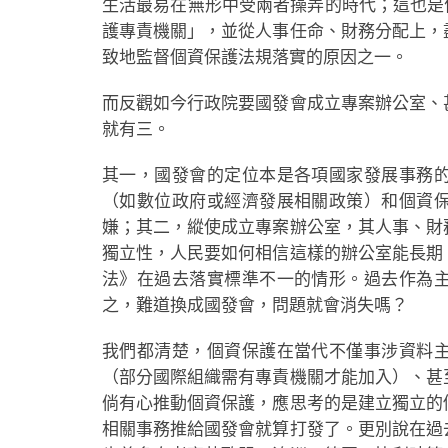
生活最易在無形中受兩者操弄的時代；這也是
護專責機關」，並從人事任命、財務分配上，
致地監督個資保護法規落實的原因之一。
而反觀如今行政院要國發會成立專案辦公室、
就有三。
其一，國發會的定位本是各項國家發展事務
（如數位政府或經濟發展相關政策）和個資
嫌；其二，縱使成立專案辦公室，其人事、財
獨立性，人民要如何相信這樣的辦公室能長期
法》在過去落實標準不一的情形。過去作為
之，難道換成國發會，問題就會消失嗎？
我們都清楚，個資保護在當代不僅事涉資料
（部分國際組織需有專責機關才能加入）、甚
倘有心推動個資保護，應思考的是建立獨立的
相關事務推給國發會就算打發了。更別說在過