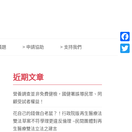
Face
議題
> 申請協助
> 支持我們
Twitt
近期文章
營養調查並非免費健檢，國健署誤導民眾、罔
顧受試者權益！
花自己的錢做白老鼠？！行政院版再生醫療法
雙法草案不符學理更違反倫理 –民間團體對再
生醫療雙法立法之建言