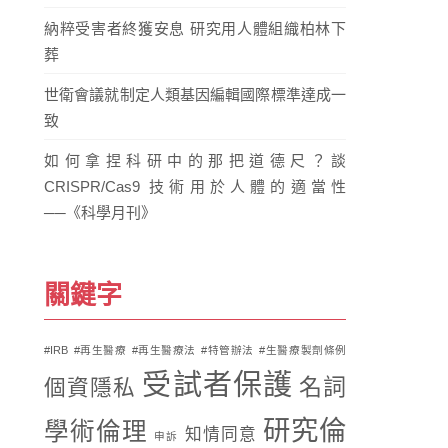
納粹受害者終獲安息 研究用人體組織柏林下
葬
世衛會議就制定人類基因編輯國際標準達成一
致
如何拿捏科研中的那把道德尺？談
CRISPR/Cas9 技術用於人體的適當性
──《科學月刊》
關鍵字
#IRB
#再生醫療
#再生醫療法
#特管辦法
#生醫療製劑條例
受試者保護
名詞
個資隱私
研究倫
學術倫理
知情同意
申訴