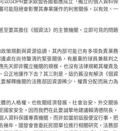
何以GDPR要求歐盟各國都應成立「獨立的個人資料保
盡可能阻絕會影響其專業運作的利害關係，以有效、一
甚至要其擔任《個資法》的主管機關，立即可見的問題
的政策規劃與資源協調，其內部可能已有多項負責業務
保護處在尚待釐清的緊張關係，有嚴重的球員兼裁判之
務先天即非獨立機關的規模，也沒有法律規範其權責及
、公正地運作下去？其三則是，這仍舊沒有解決《個資
主要解釋機關的法務部因資源稀少、權責分配而無力為
主體的人格權，也攸關經濟發展、社會治安、外交關係
至國家安全。因而我們在此要誠摯地建議賴清德院長，
個人資料保護專責機關，而非如當前這般便宜行事，把
去幾年，國發會曾委託民間單位進行相關研究，法務部