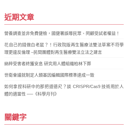
章
導
近期文章
覽
營養調查並非免費健檢，國健署誤導民眾、罔顧受試者權益！
花自己的錢做白老鼠？！行政院版再生醫療法雙法草案不符學
理更違反倫理 –民間團體對再生醫療雙法立法之建言
納粹受害者終獲安息 研究用人體組織柏林下葬
世衛會議就制定人類基因編輯國際標準達成一致
如何拿捏科研中的那把道德尺？談 CRISPR/Cas9 技術用於人
體的適當性 ──《科學月刊》
關鍵字