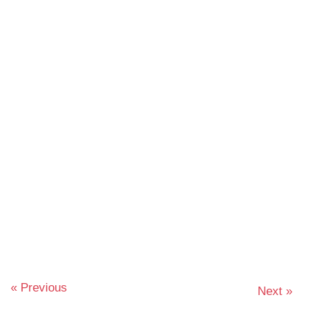
« Previous
Previous
Next
Next »
文
post:
post: