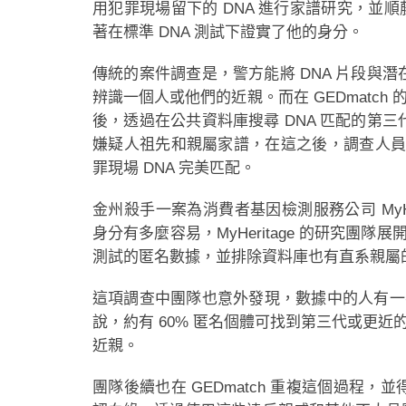
用犯罪現場留下的 DNA 進行家譜研究，並順藤摸瓜找到
著在標準 DNA 測試下證實了他的身分。
傳統的案件調查是，警方能將 DNA 片段與
辨識一個人或他們的近親。而在 GEDmatch
後，透過在公共資料庫搜尋 DNA 匹配的第
嫌疑人祖先和親屬家譜，在這之後，調查人員從 D
罪現場 DNA 完美匹配。
金州殺手一案為消費者基因檢測服務公司 MyHe
身分有多麼容易，MyHeritage 的研究團隊展開
測試的匿名數據，並排除資料庫也有直系親屬的
這項調查中團隊也意外發現，數據中的人有一半
說，約有 60% 匿名個體可找到第三代或更近
近親。
團隊後續也在 GEDmatch 重複這個過程