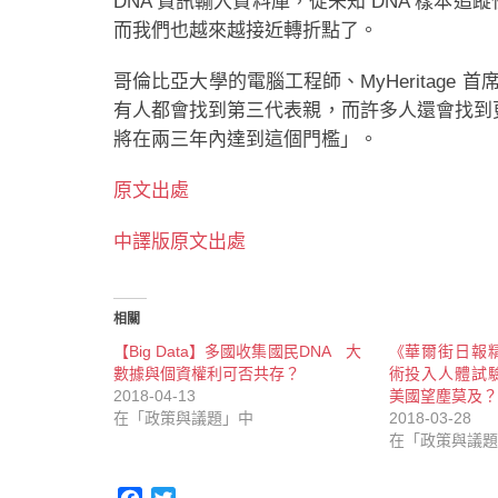
DNA 資訊輸入資料庫，從未知 DNA 樣本
而我們也越來越接近轉折點了。
哥倫比亞大學的電腦工程師、MyHeritage 首席科
有人都會找到第三代表親，而許多人還會找到
將在兩三年內達到這個門檻」。
原文出處
中譯版原文出處
相關
【Big Data】多國收集國民DNA 大
《華爾街日報
數據與個資權利可否共存？
術投入人體試
2018-04-13
美國望塵莫及？
在「政策與議題」中
2018-03-28
在「政策與議題