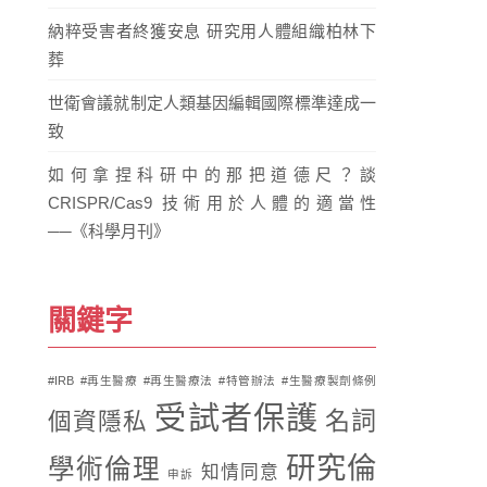
納粹受害者終獲安息 研究用人體組織柏林下
葬
世衛會議就制定人類基因編輯國際標準達成一
致
如何拿捏科研中的那把道德尺？談
CRISPR/Cas9 技術用於人體的適當性
──《科學月刊》
關鍵字
#IRB
#再生醫療
#再生醫療法
#特管辦法
#生醫療製劑條例
受試者保護
名詞
個資隱私
研究倫
學術倫理
知情同意
申訴