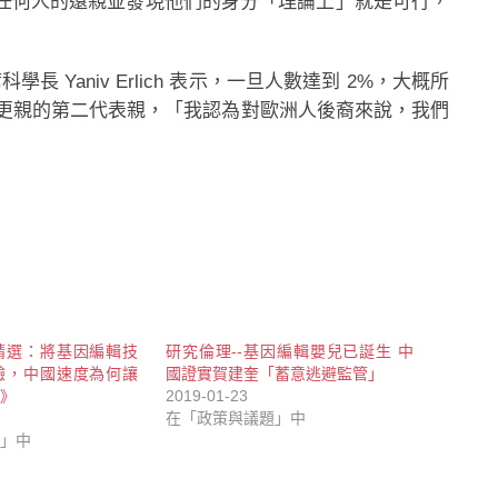
追蹤任何人的遠親並發現他們的身分「理論上」就是可行，
學長 Yaniv Erlich 表示，一旦人數達到 2%，大概所
更親的第二代表親，「我認為對歐洲人後裔來說，我們
精選：將基因編輯技
研究倫理--基因編輯嬰兒已誕生 中
驗，中國速度為何讓
國證實賀建奎「蓄意逃避監管」
》
2019-01-23
在「政策與議題」中
」中