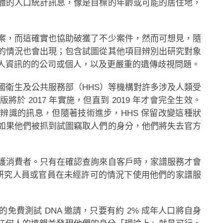
體的人口統計訊息，像是目標的年齡或可能的居住地，
案，而這確實也協助破獲了不少案件，然而可想見，隨
的情況也會出現；包含試圖從其他項目辨別出研究對象
人資訊的的公司或個人，以及更嚴重的遺傳歧視問題。
國衛生及公共服務部（HHS）等機構對許多涉及人類受
 2017 年實施，但直到 2019 年才會完全生效。
辨識的訊息，但隨著技術進步，HHS 保留改變這種狀
如果他們被抓到試圖竊取人們的身分，他們將失去官方
護消費者。只有在確認查詢來自客戶時，家譜服務才會
不允許研究人員或官員在未經許可的情況下使用他們的家譜服
費測試 DNA 邀請，只要有約 2% 成年人口將自身