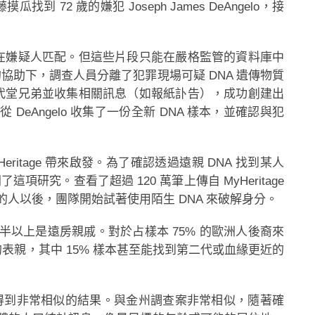
 72 歲的嫌犯 Joseph James DeAngelo，接
潛在嫌疑人匹配。但這些片段只能在嚴格監管的資料庫中
 的協助下，調查人員分離了犯罪現場可疑 DNA 遺傳物質
三代堂兄弟並收集相關訊息（如報紙訃告），成功創建出
eAngelo 收集了一份全新 DNA 樣本，並確認與犯
ritage 帶來啟發。為了確認透過遠親 DNA 找到某人
了這項研究。查看了超過 120 萬筆上傳自 MyHeritage
人以後，團隊開始試著使用陌生 DNA 來破解身分。
以上是遠房親戚。對於占樣本 75% 的歐洲人後裔來
的表親，其中 15% 樣本甚至能找到第二代或血緣更近的
，並得到非常相似的結果。與金州調查案非常相似，隨著確