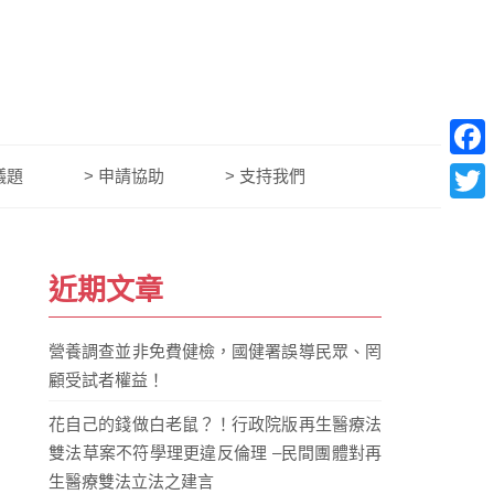
Face
議題
> 申請協助
> 支持我們
Twitt
近期文章
營養調查並非免費健檢，國健署誤導民眾、罔
顧受試者權益！
花自己的錢做白老鼠？！行政院版再生醫療法
雙法草案不符學理更違反倫理 –民間團體對再
生醫療雙法立法之建言