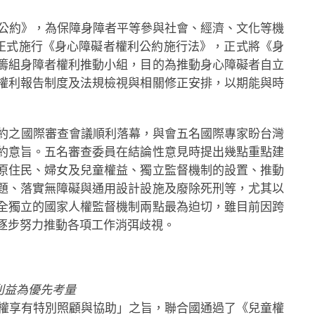
利公約》，為保障身障者平等參與社會、經濟、文化等機
日起正式施行《身心障礙者權利公約施行法》，正式將《身
籌組身障者權利推動小組，目的為推動身心障礙者自立
權利報告制度及法規檢視與相關修正安排，以期能與時
公約之國際審查會議順利落幕，與會五名國際專家盼台灣
約意旨。五名審查委員在結論性意見時提出幾點重點建
原住民、婦女及兒童權益、獨立監督機制的設置、推動
題、落實無障礙與通用設計設施及廢除死刑等，尤其以
全獨立的國家人權監督機制兩點最為迫切，雖目前因跨
逐步努力推動各項工作消弭歧視。
利益為優先考量
有權享有特別照顧與協助」之旨，聯合國通過了《兒童權