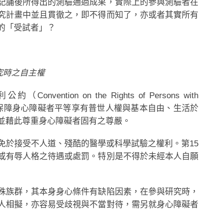
記誦後所得出的測驗通過成果，實際上的參與測驗者在
究計畫中並且貫徹之，即不得而知了，亦或者其實所有
的「受試者」？
究時之自主權
tion on the Rights of Persons with
保、促進與保障身心障礙者平等享有普世人權與基本自由、生活於
並藉此尊重身心障礙者固有之尊嚴。
免於接受不人道、殘酷的醫學或科學試驗之權利。第15
或有辱人格之待遇或處罰。特別是不得於未經本人自願
殊族群，其本身身心條件有缺陷因素，在參與研究時，
人相擬，亦容易受歧視與不當對待，需另就身心障礙者