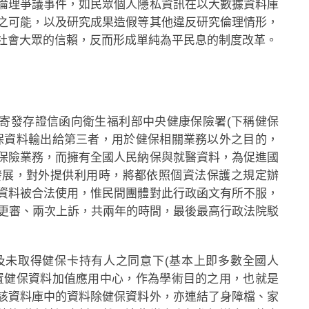
倫理爭議事件，如民眾個人隱私資訊在以大數據資料庫
之可能，以及研究成果造假等其他違反研究倫理情形，
社會大眾的信賴，反而形成單純為平民息的制度改革。
)，寄發存證信函向衛生福利部中央健康保險署(下稱健保
保資料輸出給第三者，用於健保相關業務以外之目的，
保險業務，而擁有全國人民納保與就醫資料，為促進國
發展，對外提供利用時，將都依照個資法保護之規定辦
資料被合法使用，惟民間團體對此行政函文有所不服，
次更審、兩次上訴，共兩年的時間，最後最高行政法院駁
及未取得健保卡持有人之同意下(基本上即多數全國人
置健保資料加值應用中心，作為學術目的之用，也就是
該資料庫中的資料除健保資料外，亦連結了身障檔、家