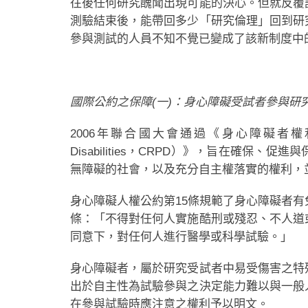
往後任何研究醜聞出現可能的決心。但就反覆
測驗結束後，能帶回多少「研究倫理」回到研
參與測試的人員不知不覺已變成了該新制度中
國際公約之保障(一)：身心障礙受試者參與研
2006年聯合國大會通過《身心障礙者權利公約（Conven
Disabilities，CRPD）》，旨在確
無障礙的社會，以及充分自主權落實的權利，
身心障礙人權公約第15條規範了身心障礙者有
條：「不得對任何人實施酷刑或殘忍、不人道
同意下，對任何人進行醫學或科學試驗。」
身心障礙者，屬於研究受試者中易受傷害之特
出於自主性為試驗參與之決定能力難以與一般
在參與試驗時應注意之權利予以明文。