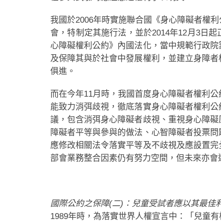
我國於2006年時實施聯合國《身心障礙者權
會，特制定其施行法，並於2014年12月3
心障礙權利公約》內國法化，當中規範行政院
及保障其與於社會中發展權利，並建立身障者
俱進。
而在今年11月時，我國首度身心障礙者權利
能致力消弭歧視，徹底落實身心障礙者權利公
議，包含消弭身心障礙者歧視、重視身心障礙
障礙者平等與參與的做法、心智障礙者投票問
應修改相關法令落實平等及不歧視及應設置完
部會業務整合因素仍有努力空間，但未來亦會
國際公約之保障(二)：兒童受試者應以其最佳
1989年時，為落實世界人權宣言中：「兒童