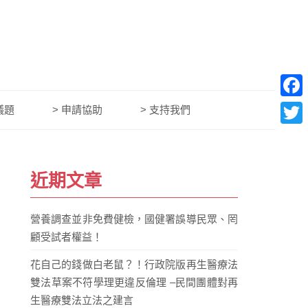
Face
議題
> 申請協助
> 支持我們
Twitt
近期文章
營養調查並非免費健檢，國健署誤導民眾、罔
顧受試者權益！
花自己的錢做白老鼠？！行政院版再生醫療法
雙法草案不符學理更違反倫理 –民間團體對再
生醫療雙法立法之建言