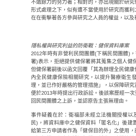
不遺餘力的努力著；相對的，亦出現關於研究
形式處理之下，似有遭不當使用於研究而獲利
在在衝擊著各方參與研究之人員的權益，以及
隱私權與研究利益的防衛戰：健保資料庫案
2012年時有非營利民間團體(下稱民間團體
署)表示，拒絕提供健保署將其蒐集之個人健
但健保署嗣後以函文回覆「其為辦理全民健康
內全民健康保險相關研究，以提升醫療衛生
理，並已作好嚴格的管理措施」，以保障研究
便於2013年時提出行政訴訟。後該案歷經一
回民間團體之上訴，並認原告主張無理由。
事件疑義在於：衛福部未經立法機關授權以
民)，將資料庫中之健保資料「匿名化」後建
給第三方申請者作為「健保目的外」之使用
，