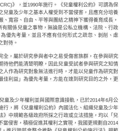
the Child ,CRC)》，並1990年施行。《兒童權利公約》可謂為保
之兒童及少年之基本人權受到不當侵害，且應充分培養
嚴、寬容、自由、平等與團結之精神下獲得養育成長，
所有關係兒童之事物，無論是公私立機構、法院、行政
」為優先考量，並且不應有任何形式之疏忽、剝削、虐
之對待。
完全，屬於研究參與者中之易受傷害族群，在參與研究
期待他們能清楚明瞭，因此兒童受試者參與研究之知情
之人作為研究對象無法進行時，才能以兒童作為研究對
最佳利益」為優先考量，方能在達到研究目的之外，更
童及少年權利並與國際意識接軌，已於2014年6月公
起施行，將《兒童權利公約》內國法化、組織兒童及少年
法》中規範各級政府所採之行政或立法措施，均以「兒
當侵害，積極促進其權利之實現，我國更規劃自2014
畫期程，進行跨部會整合推動《兒童權利公約施行法》規範