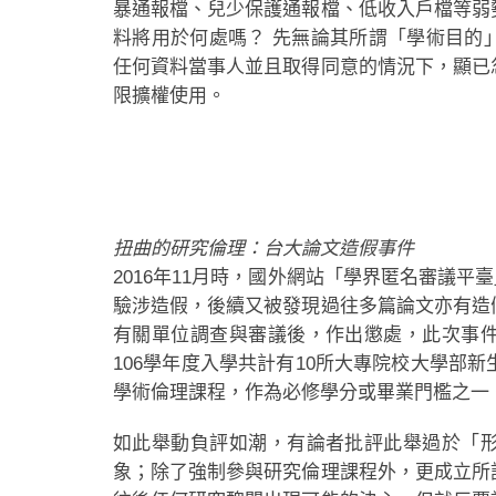
暴通報檔、兒少保護通報檔、低收入戶檔等弱
料將用於何處嗎？ 先無論其所謂「學術目的
任何資料當事人並且取得同意的情況下，顯已
限擴權使用。
扭曲的研究倫理：台大論文造假事件
2016年11月時，國外網站「學界匿名審議平臺
驗涉造假，後續又被發現過往多篇論文亦有造
有關單位調查與審議後，作出懲處，此次事
106學年度入學共計有10所大專院校大學部
學術倫理課程，作為必修學分或畢業門檻之一
如此舉動負評如潮，有論者批評此舉過於「
象；除了強制參與研究倫理課程外，更成立所