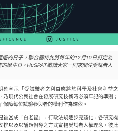
通過的日子，聯合國特此將每年的12月10日訂定為
的誕生日，HuSPAT邀請大家一同來關注受試者人
明確宣示「受試驗者之利益應將於科學及社會利益之
，乃現代公民社會在發展研究技術時必須牢記的準則；
了保障每位試驗參與者的權利作為歸依。
是被當成「白老鼠」，行政法規逐步完臻化，各研究機
安排以及以議題倡導之方式宣揚受試者人權理念，彼此