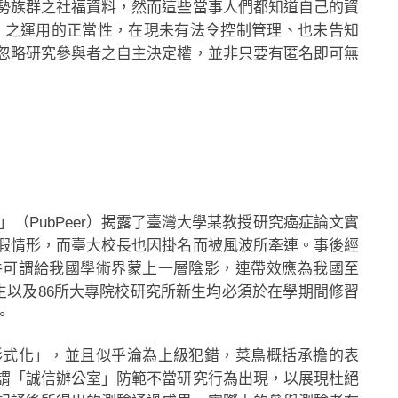
勢族群之社福資料，然而這些當事人們都知道自己的資
」之運用的正當性，在現未有法令控制管理、也未告知
忽略研究參與者之自主決定權，並非只要有匿名即可無
」（PubPeer）揭露了臺灣大學某教授研究癌症論文實
假情形，而臺大校長也因掛名而被風波所牽連。事後經
件可謂給我國學術界蒙上一層陰影，連帶效應為我國至
新生以及86所大專院校研究所新生均必須於在學期間修習
。
形式化」，並且似乎淪為上級犯錯，菜鳥概括承擔的表
謂「誠信辦公室」防範不當研究行為出現，以展現杜絕