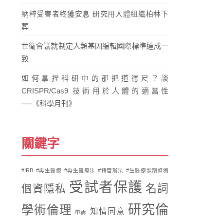
納粹受害者終獲安息 研究用人體組織柏林下
葬
世衛會議就制定人類基因編輯國際標準達成一
致
如何拿捏科研中的那把道德尺？談
CRISPR/Cas9 技術用於人體的適當性
──《科學月刊》
關鍵字
#IRB
#再生醫療
#再生醫療法
#特管辦法
#生醫療製劑條例
受試者保護
名詞
個資隱私
研究倫
學術倫理
知情同意
申訴